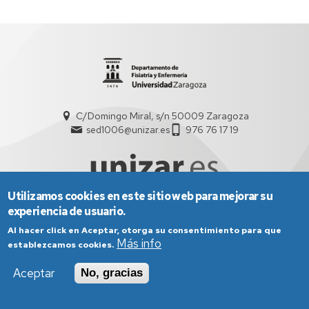
C/Domingo Miral, s/n 50009 Zaragoza
sed1006@unizar.es
976 76 17 19
Utilizamos cookies en este sitio web para mejorar su
experiencia de usuario.
Aviso Legal
Condiciones generales de uso
Al hacer click en Aceptar, otorga su consentimiento para que
Política de Privacidad
Política de Cookies
Más info
establezcamos cookies.
Política de Accesibilidad
Aceptar
No, gracias